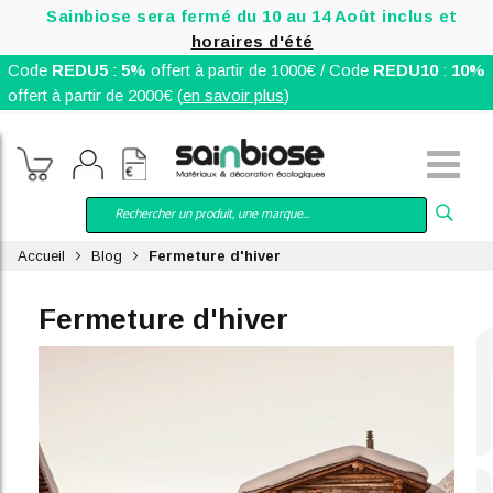
Sainbiose sera fermé du 10 au 14 Août inclus et
horaires d'été
Code
REDU5
:
5%
offert à partir de 1000€ / Code
REDU10
:
10%
offert à partir de 2000€ (
en savoir plus
)
Accueil
Blog
Fermeture d'hiver
Fermeture d'hiver