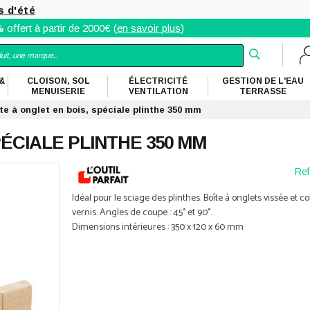
s d'été
%
offert à partir de 2000€ (
en savoir plus
)
&
CLOISON, SOL
ÉLECTRICITÉ
GESTION DE L'EAU
MENUISERIE
VENTILATION
TERRASSE
te à onglet en bois, spéciale plinthe 350 mm
PÉCIALE PLINTHE 350 MM
Ref
Idéal pour le sciage des plinthes. Boîte à onglets vissée et co
vernis. Angles de coupe : 45° et 90°.
Dimensions intérieures : 350 x 120 x 60 mm