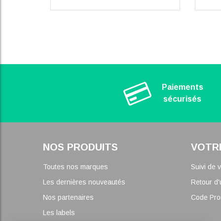
Paiements
sécurisés
NOS PRODUITS
VOTR
Toutes nos marques
Suivi de
Les dernières nouveautés
Retour d'
Nos partenaires
Code Pr
Les labels