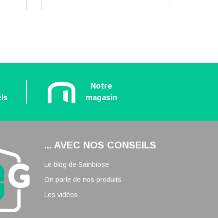
n
Notre
ls
magasin
... AVEC NOS CONSEILS
Le blog de Sainbiose
On parle de nos produits
Les vidéos