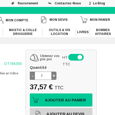
Recrutement
Contactez-Nous
Le Blog
MON DEVIS
MON PANIER
MON COMPTE
MASTIC & COLLE
OUTILS & VIS
BONNES
LIVRES
DROGUERIE
LOCATION
AFFAIRES
Obtenez vos
HT
prix pro
 :
OT766350
TTC
Quantité
llée en hêtre
-
+
37,57 €
TTC
AJOUTER AU PANIER
AJOUTER AU DEVIS