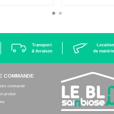
Transport
Locatio
& livraison
de matérie
E COMMANDE
 votre commande
un produit
omo