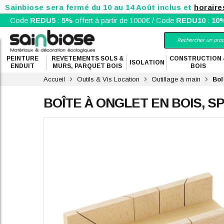
Sainbiose sera fermé du 10 au 14 Août inclus et
horaire
Code
REDU5
:
5%
offert à partir de 1000€ / Code
REDU10
:
10
PEINTURE
REVETEMENTS SOLS &
CONSTRUCTION 
ISOLATION
ENDUIT
MURS, PARQUET BOIS
BOIS
Accueil
Outils & Vis Location
Outillage à main
Boî
BOÎTE À ONGLET EN BOIS, S
Skip
to
the
end
of
the
images
gallery