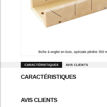
Boîte à onglet en bois, spéciale plinthe 350
Skip
to
CARACTÉRISTIQUES
AVIS CLIENTS
the
beginning
CARACTÉRISTIQUES
of
the
images
gallery
AVIS CLIENTS