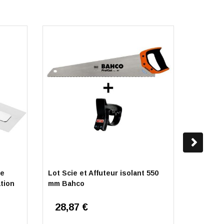
le
Lot Scie et Affuteur isolant 550
Truelle
tion
mm Bahco
28,87 €
9,89