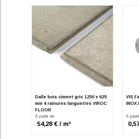
Dalle bois ciment gris 1250 x 625
VIS F
mm 4 rainures languettes VIROC
INOX 
FLOOR
À partir de
À parti
54,28 € / m²
0,57