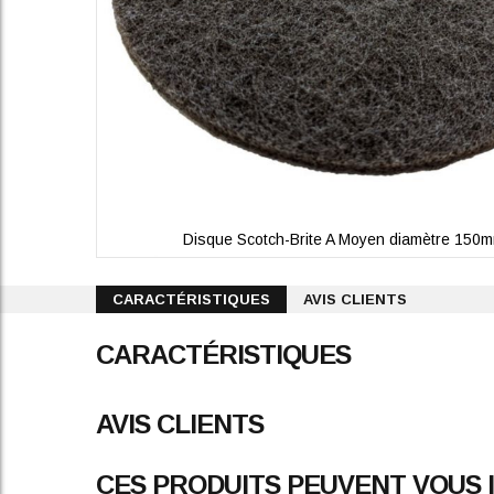
Disque Scotch-Brite A Moyen diamètre 150
Skip
to
CARACTÉRISTIQUES
AVIS CLIENTS
the
beginning
CARACTÉRISTIQUES
of
the
images
gallery
AVIS CLIENTS
CES PRODUITS PEUVENT VOUS