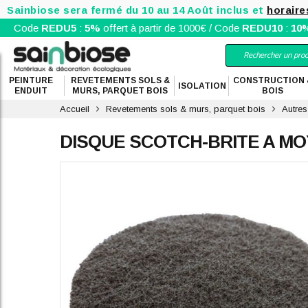
Sainbiose sera fermé du 10 au 14 Août inclus et
horaire
Code
REDU5
:
5%
offert à partir de 1000€ / Code
REDU10
:
10
PEINTURE
REVETEMENTS SOLS &
CONSTRUCTION 
ISOLATION
ENDUIT
MURS, PARQUET BOIS
BOIS
Accueil
Revetements sols & murs, parquet bois
Autres
DISQUE SCOTCH-BRITE A M
Skip
to
the
end
of
the
images
gallery