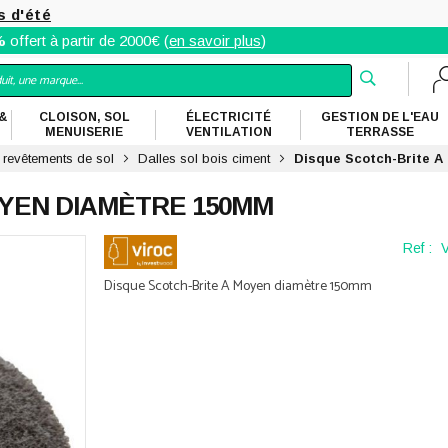
s d'été
%
offert à partir de 2000€ (
en savoir plus
)
&
CLOISON, SOL
ÉLECTRICITÉ
GESTION DE L'EAU
MENUISERIE
VENTILATION
TERRASSE
 revêtements de sol
Dalles sol bois ciment
Disque Scotch-Brite 
OYEN DIAMÈTRE 150MM
Ref :
Disque Scotch-Brite A Moyen diamètre 150mm