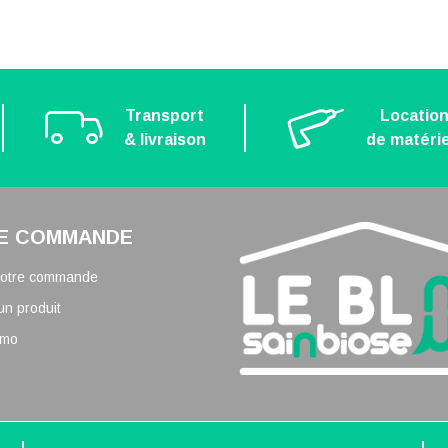
Transport
Locatio
& livraison
de matérie
E COMMANDE
 votre commande
un produit
omo