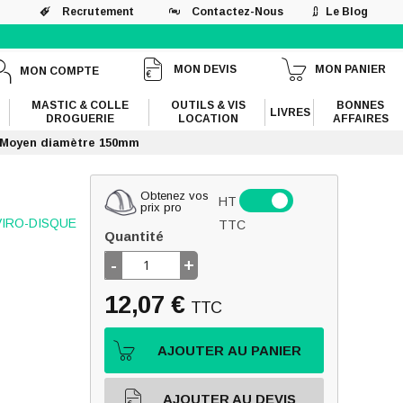
Recrutement
Contactez-Nous
Le Blog
MON DEVIS
MON PANIER
MON COMPTE
MASTIC & COLLE
OUTILS & VIS
BONNES
LIVRES
DROGUERIE
LOCATION
AFFAIRES
A Moyen diamètre 150mm
Obtenez vos
HT
prix pro
VIRO-DISQUE
TTC
Quantité
-
+
12,07 €
TTC
AJOUTER AU PANIER
AJOUTER AU DEVIS