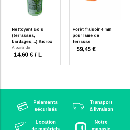
Nettoyant Bois
Forêt fraisoir 4 mm
(terrasses,
pour lame de
bardages,...) Biorox
terrasse
DGrise
À partir de
59,45 €
14,60 € / L
Paiements
Transport
sécurisés
& livraison
Location
Notre
de matériels
magasin