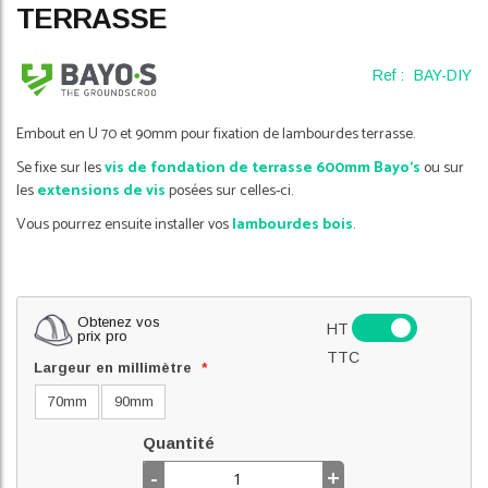
TERRASSE
of
the
images
Ref :
BAY-DIY
gallery
Embout en U 70 et 90mm pour fixation de lambourdes terrasse.
Se fixe sur les
vis de fondation de terrasse 600mm Bayo's
ou sur
les
extensions de vis
posées sur celles-ci.
Vous pourrez ensuite installer vos
lambourdes bois
.
Obtenez vos
HT
prix pro
TTC
Largeur en millimètre
70mm
90mm
Quantité
-
+