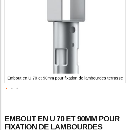
gallery
e
Embout en U 70 et 90mm pour fixation de lambourdes terrasse
Skip
EMBOUT EN U 70 ET 90MM POUR
to
the
FIXATION DE LAMBOURDES
beginning