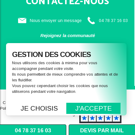
CONTACTEZ-NOUS
Nous envoyer un message
04 78 37 16 03
Rejoignez la communauté
SAINBIOSE
GESTION DES COOKIES
Nous utilisons des cookies à minima pour vous
accompagner pendant votre visite.
Ils nous permettent de mieux comprendre vos attentes et de
les fluidifier.
Vous pouvez cependant choisir les cookies que nous
utiliserons pendant votre navigation.
Qui sommes-nous
Notre magasin
Conditions générales de ventes
FAQ
JE CHOISIS
J'ACCEPTE
Politique de données personnelles
Recrutement
Mentions légales
04 78 37 16 03
DEVIS PAR MAIL