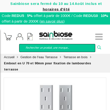
Sainbiose sera fermé du 10 au 14 Août inclus et
horaires d'été
Code
REDU5
:
5%
offert à partir de 1000€ / Code
REDU10
:
10%
offert à partir de 2000€ (
en savoir plus
)
Accueil
Gestion de l'eau Terrasse
Terrasse en bois
Embout en U 70 et 90mm pour fixation de lambourdes
terrasse
Skip
to
the
end
of
the
images