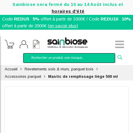
Sainbiose sera fermé du 10 au 14 Août inclus et
horaires d'été
Code
REDU5
:
5%
offert à partir de 1000€ / Code
REDU10
:
10%
offert à partir de 2000€ (
en savoir plus
)
Accueil
Revetements sols & murs, parquet bois
Accessoires parquet
Mastic de remplissage liège 500 ml
Skip
to
the
end
of
the
images
gallery