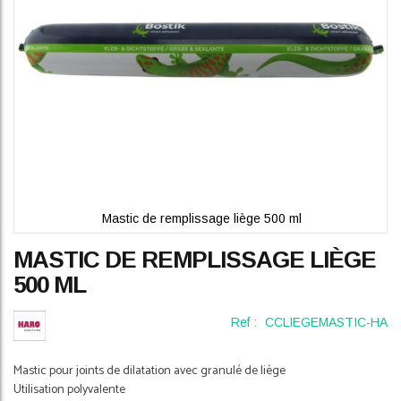
Mastic de remplissage liège 500 ml
Skip
MASTIC DE REMPLISSAGE LIÈGE
to
the
500 ML
beginning
of
Ref :
CCLIEGEMASTIC-HA
the
images
gallery
Mastic pour joints de dilatation avec granulé de liège
Utilisation polyvalente