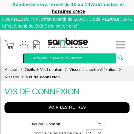
Sainbiose sera fermé du 10 au 14 Août inclus et
horaires d'été
Code
REDU5
:
5%
offert à partir de 1000€ / Code
REDU10
:
10%
offert à partir de 2000€ (
en savoir plus
)
Accueil
Outils & Vis Location
Visserie, cheville & fixation
Visserie
Vis de connexion
VIS DE CONNEXION
VOIR LES FILTRES
Trier par
Nombre de résultats par page :