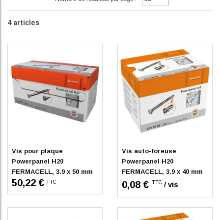
4
articles
Indisponible
Indisponible
Vis pour plaque
Vis auto-foreuse
Powerpanel H20
Powerpanel H20
FERMACELL, 3.9 x 50 mm
FERMACELL, 3.9 x 40 mm
50,22 €
(boîte de 500 unités)
(boîte de 250 unités)
TTC
0,08 €
TTC
/ vis