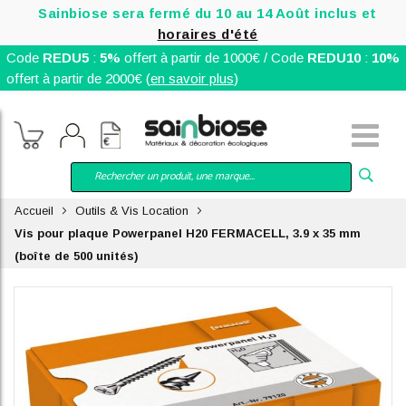
Sainbiose sera fermé du 10 au 14 Août inclus et
horaires d'été
Code
REDU5
:
5%
offert à partir de 1000€ / Code
REDU10
:
10%
offert à partir de 2000€ (
en savoir plus
)
Accueil
Outils & Vis Location
Vis pour plaque Powerpanel H20 FERMACELL, 3.9 x 35 mm
(boîte de 500 unités)
Skip
to
the
end
of
the
images