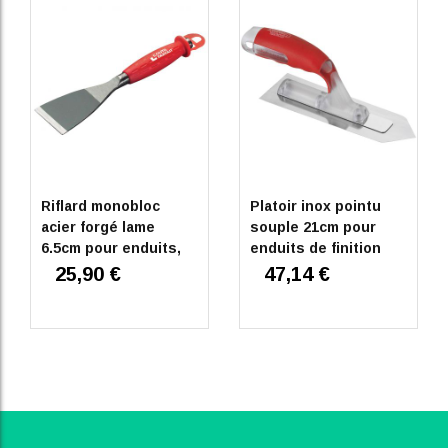
Riflard monobloc
Platoir inox pointu
acier forgé lame
souple 21cm pour
6.5cm pour enduits,
enduits de finition
platres et ciments
25,90 €
47,14 €