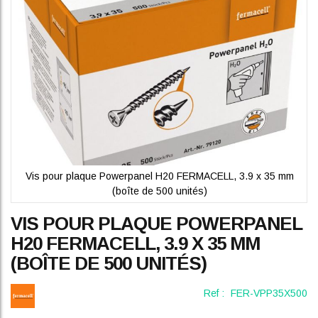
gallery
Vis pour plaque Powerpanel H20 FERMACELL, 3.9 x 35 mm
(boîte de 500 unités)
Skip
VIS POUR PLAQUE POWERPANEL
to
the
H20 FERMACELL, 3.9 X 35 MM
beginning
(BOÎTE DE 500 UNITÉS)
of
the
images
Ref :
FER-VPP35X500
gallery