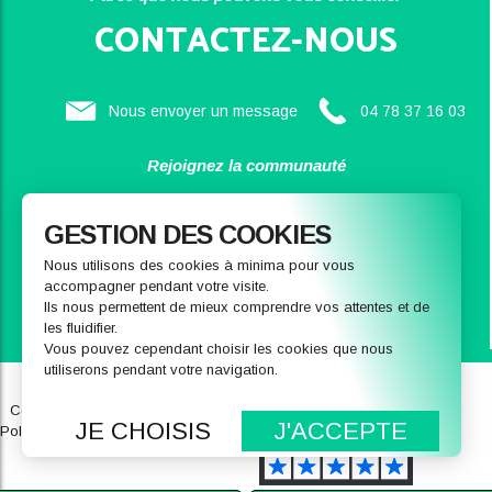
CONTACTEZ-NOUS
Nous envoyer un message
04 78 37 16 03
Rejoignez la communauté
SAINBIOSE
GESTION DES COOKIES
Nous utilisons des cookies à minima pour vous
accompagner pendant votre visite.
Ils nous permettent de mieux comprendre vos attentes et de
les fluidifier.
Vous pouvez cependant choisir les cookies que nous
utiliserons pendant votre navigation.
Qui sommes-nous
Notre magasin
Conditions générales de ventes
FAQ
JE CHOISIS
J'ACCEPTE
Politique de données personnelles
Recrutement
Mentions légales