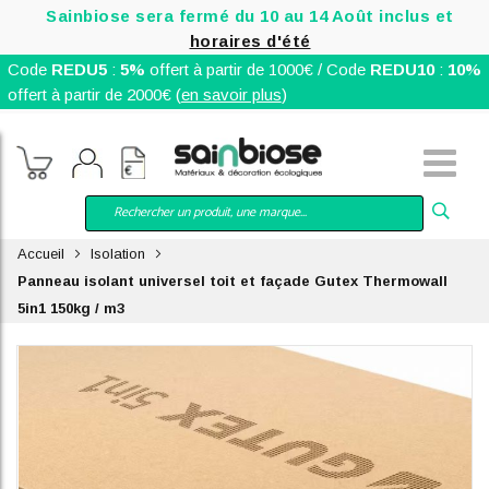
Sainbiose sera fermé du 10 au 14 Août inclus et
horaires d'été
Code
REDU5
:
5%
offert à partir de 1000€ / Code
REDU10
:
10%
offert à partir de 2000€ (
en savoir plus
)
Accueil
Isolation
Panneau isolant universel toit et façade Gutex Thermowall
5in1 150kg / m3
Skip
to
the
end
of
the
images