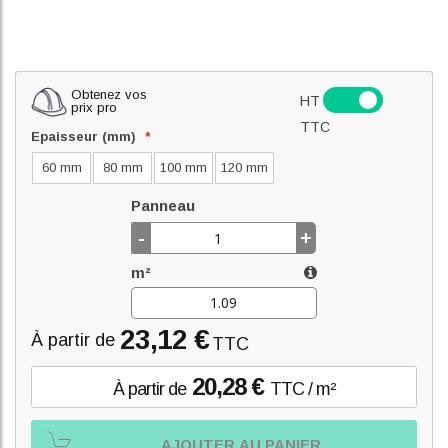
Obtenez vos
HT
prix pro
TTC
Epaisseur (mm)
60 mm
80 mm
100 mm
120 mm
Panneau
-
+
m²
23,12 €
À partir de
TTC
20,28 €
À partir de
TTC / m²
AJOUTER AU PANIER