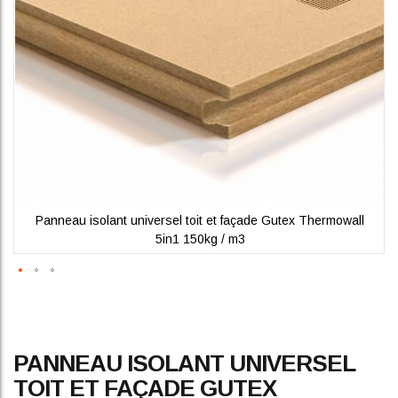
gallery
Panneau isolant universel toit et façade Gutex Thermowall
5in1 150kg / m3
Skip
PANNEAU ISOLANT UNIVERSEL
to
the
TOIT ET FAÇADE GUTEX
beginning