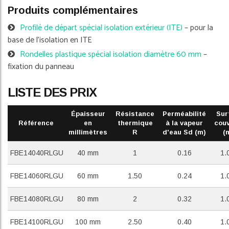
Produits complémentaires
Profilé de départ spécial isolation extérieur (ITE)
– pour la
base de l'isolation en ITE
Rondelles plastique spécial isolation diamètre 60 mm
–
fixation du panneau
LISTE DES PRIX
Épaisseur
Résistance
Perméabilité
Sur
Référence
en
thermique
à la vapeur
cou
millimètres
R
d'eau Sd (m)
(
FBE14040RLGU
40 mm
1
0.16
1.
FBE14060RLGU
60 mm
1.50
0.24
1.
FBE14080RLGU
80 mm
2
0.32
1.
FBE14100RLGU
100 mm
2.50
0.40
1.