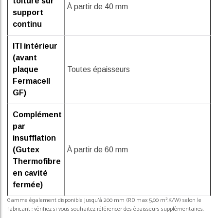
toiture sur
À partir de 40 mm
support
continu
ITI intérieur
(avant
plaque
Toutes épaisseurs
Fermacell
GF)
Complément
par
insufflation
(Gutex
À partir de 60 mm
Thermofibre
en cavité
fermée)
Gamme également disponible jusqu'à 200 mm (RD max 5,00 m².K/W) selon le
fabricant : vérifiez si vous souhaitez référencer des épaisseurs supplémentaires.