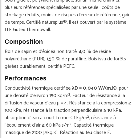
bois rigide et polyvalent remplace, sur un même chantier,
plusieurs références spécialisées par une seule : coûts de
stockage réduits, moins de risques d'erreur de référence, gain
de temps. Certifié natureplus®, il est couvert par le système
ITE Gutex Thermowall.
Composition
Bois de sapin et d'épicéa non traité, 4,0 % de résine
polyuréthane (PUR), 1,50 % de paraffine. Bois issu de forêts
gérées durablement, certifié PEFC.
Performances
Conductivité thermique certifiée
λD = 0,040 W/(m.K)
, pour
une densité d'environ 150 kg/m³. Facteur de résistance à la
diffusion de vapeur d'eau µ = 4. Résistance à la compression ≥
100 kPa, résistance à la traction perpendiculaire ≥ 10 kPa,
absorption d'eau à court terme ≤ 1 kg/m², résistance à
l'écoulement d'air ≥ 60 kPa.s/m². Capacité thermique
massique de 2100 J/(kg.K). Réaction au feu classe E.