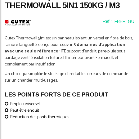
THERMOWALL 5IN1 150KG / M3
of
the
images
Ref :
FBERLGU
gallery
Gutex Thermowall 5in1 est un panneau isolant universel en fibre de bois,
rainuré-languetté, conçu pour couvrir
5 domaines d'application
avec une seule référence
: ITE support d'enduit, pare-pluie sous
bardage ventilé, isolation toiture, ITI intérieur avant Fermacell, et
complément par insufflation.
Un choix qui simplifie le stockage et réduit les erreurs de commande
sur un chantier multi-usages.
LES POINTS FORTS DE CE PRODUIT
Emploi universel
Peut être enduit
Réduction des ponts thermiques