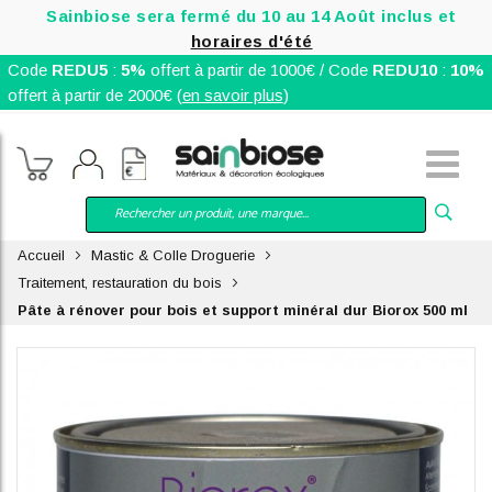
Sainbiose sera fermé du 10 au 14 Août inclus et
horaires d'été
Code
REDU5
:
5%
offert à partir de 1000€ / Code
REDU10
:
10%
offert à partir de 2000€ (
en savoir plus
)
Accueil
Mastic & Colle Droguerie
Traitement, restauration du bois
Pâte à rénover pour bois et support minéral dur Biorox 500 ml
Skip
to
the
end
of
the
images