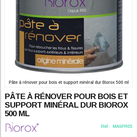
gallery
Pâte à rénover pour bois et support minéral dur Biorox 500 ml
Skip
PÂTE À RÉNOVER POUR BOIS ET
to
the
SUPPORT MINÉRAL DUR BIOROX
beginning
500 ML
of
the
images
Ref :
MASPR05
gallery