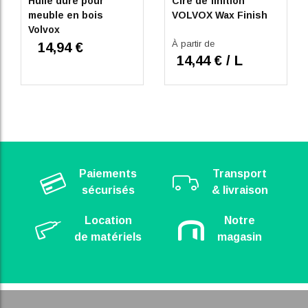
Huile dure pour
Cire de finition
meuble en bois
VOLVOX Wax Finish
Volvox
À partir de
14,94 €
14,44 € / L
Paiements
Transport
sécurisés
& livraison
Location
Notre
de matériels
magasin