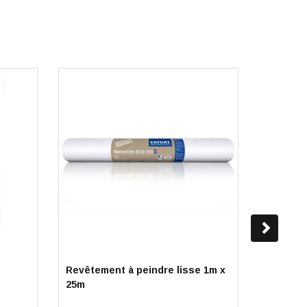
Revêtement à peindre lisse 1m x
Sable 0/
25m
finition