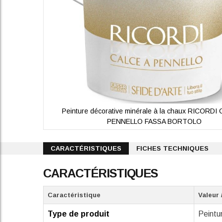
Peinture décorative minérale à la chaux RICORDI
PENNELLO FASSA BORTOLO
Skip
to
CARACTÉRISTIQUES
FICHES TECHNIQUES
the
beginning
CARACTÉRISTIQUES
of
the
images
Caractéristique
Valeur 
gallery
Type de produit
Peintu