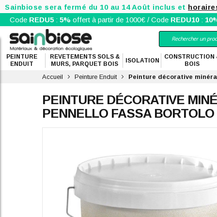
Sainbiose sera fermé du 10 au 14 Août inclus et
horaire
Code
REDU5
:
5%
offert à partir de 1000€ / Code
REDU10
:
10
PEINTURE
REVETEMENTS SOLS &
CONSTRUCTION 
ISOLATION
ENDUIT
MURS, PARQUET BOIS
BOIS
Accueil
Peinture Enduit
Peinture décorative miné
PEINTURE DÉCORATIVE MINÉ
PENNELLO FASSA BORTOLO
Skip
to
the
end
of
the
images
gallery