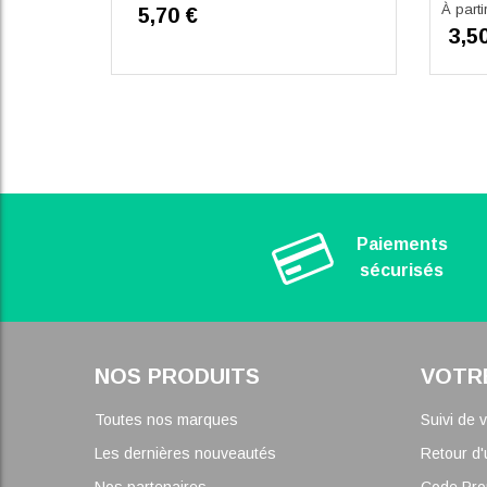
À parti
5,70 €
3,5
Paiements
sécurisés
NOS PRODUITS
VOTR
Toutes nos marques
Suivi de
Les dernières nouveautés
Retour d'