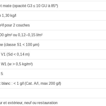
et mate (opacité G3 ≤ 10 GU à 85°)
 1,30 kg/l
m²/l pour 2 couches
0 g/m² ou 0,12–0,15 l/m²
ine (classe S1 < 100 µm)
 V1 (Sd < 0,14 m)
 W1 (w > 0,5 kg/m²)
 5
 blanc : < 1 g/l (Cat. A/I, max 200 g/l)
ur et extérieur, neuf ou restauration