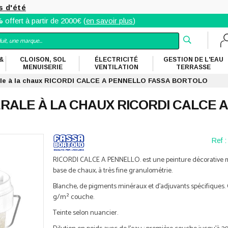
s d'été
%
offert à partir de 2000€ (
en savoir plus
)
&
CLOISON, SOL
ÉLECTRICITÉ
GESTION DE L'EAU
MENUISERIE
VENTILATION
TERRASSE
rale à la chaux RICORDI CALCE A PENNELLO FASSA BORTOLO
RALE À LA CHAUX RICORDI CALCE A
Ref :
RICORDI CALCE A PENNELLO. est une peinture décorative m
base de chaux, à très fine granulométrie.
Blanche, de pigments minéraux et d'adjuvants spécifiques.
g/m² couche.
Teinte selon nuancier.