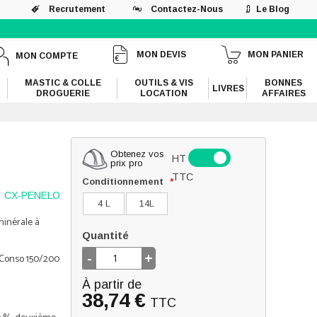
Recrutement
Contactez-Nous
Le Blog
MON DEVIS
MON PANIER
MON COMPTE
MASTIC & COLLE
OUTILS & VIS
BONNES
LIVRES
DROGUERIE
LOCATION
AFFAIRES
Obtenez vos
HT
prix pro
TTC
Conditionnement
CX-PENELO
4 L
14L
inérale à
Quantité
-
+
 Conso 150/200
À partir de
38,74 €
TTC