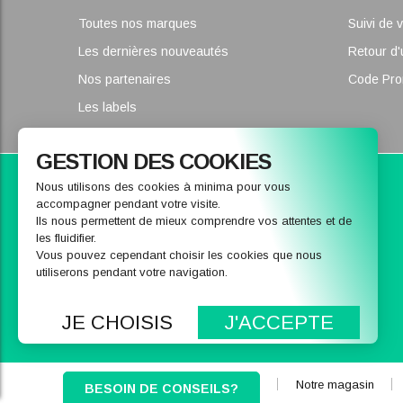
Toutes nos marques
Suivi de
Les dernières nouveautés
Retour d'
Nos partenaires
Code Pr
Les labels
GESTION DES COOKIES
Parce que nous pouvons vous conseiller
Nous utilisons des cookies à minima pour vous
accompagner pendant votre visite.
CONTACTEZ-NOUS
Ils nous permettent de mieux comprendre vos attentes et de
les fluidifier.
Vous pouvez cependant choisir les cookies que nous
utiliserons pendant votre navigation.
Nous envoyer un message
04 78 37 16 03
JE CHOISIS
J'ACCEPTE
Qui sommes-nous
Notre magasin
BESOIN DE CONSEILS?