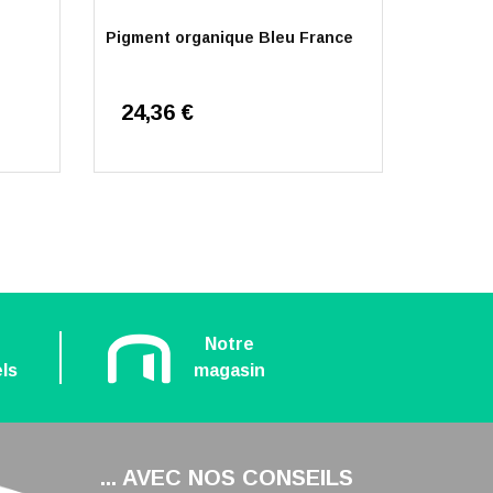
é
Pigment organique Bleu France
Pigment
24,36 €
63,0
n
Notre
ls
magasin
... AVEC NOS CONSEILS