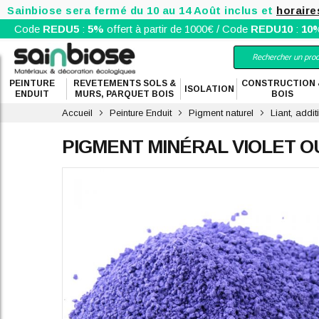
Sainbiose sera fermé du 10 au 14 Août inclus et
horaire
Code
REDU5
:
5%
offert à partir de 1000€ / Code
REDU10
:
10
PEINTURE
REVETEMENTS SOLS &
CONSTRUCTION 
ISOLATION
ENDUIT
MURS, PARQUET BOIS
BOIS
Accueil
Peinture Enduit
Pigment naturel
Liant, addi
PIGMENT MINÉRAL VIOLET 
Skip
to
the
end
of
the
images
gallery