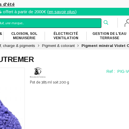
s d'été
%
offert à partir de 2000€ (
en savoir plus
)
&
CLOISON, SOL
ÉLECTRICITÉ
GESTION DE L'EAU
MENUISERIE
VENTILATION
TERRASSE
tif, charge & pigments
Pigment & colorant
Pigment minéral Violet 
OUTREMER
Ref :
PIG-V
Pot de 385 ml soit 200 g