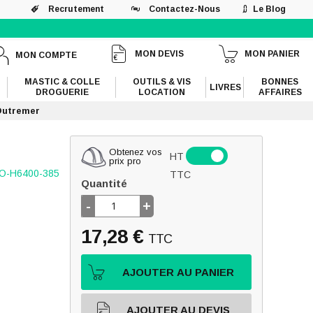
Recrutement
Contactez-Nous
Le Blog
MON DEVIS
MON PANIER
MON COMPTE
MASTIC & COLLE
OUTILS & VIS
BONNES
LIVRES
DROGUERIE
LOCATION
AFFAIRES
Outremer
Obtenez vos
HT
prix pro
O-H6400-385
TTC
Quantité
-
+
17,28 €
TTC
AJOUTER AU PANIER
AJOUTER AU DEVIS