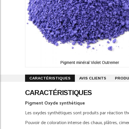
Pigment minéral Violet Outremer
Skip
to
CARACTÉRISTIQUES
AVIS CLIENTS
PRODU
the
beginning
CARACTÉRISTIQUES
of
the
Pigment Oxyde synthétique
images
gallery
Les oxydes synthétiques sont produits par réaction th
Pouvoir de coloration intense des chaux, plâtres, cime