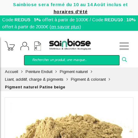
Sainbiose sera fermé du 10 au 14 Août inclus et
horaires d'été
Code
REDU5
:
5%
offert à partir de 1000€ / Code
REDU10
:
10%
offert à partir de 2000€ (
en savoir plus
)
Accueil
Peinture Enduit
Pigment naturel
Liant, additif, charge & pigments
Pigment & colorant
Pigment naturel Patine beige
Skip
to
the
end
of
the
images