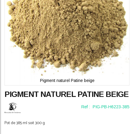
gallery
Pigment naturel Patine beige
Skip
PIGMENT NATUREL PATINE BEIGE
to
the
beginning
Ref :
PIG-PB-H6223-385
of
the
Pot de 385 ml soit 300 g
images
gallery