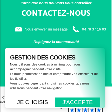
Parce que nous pouvons vous conseiller
CONTACTEZ-NOUS
Nous envoyer un message
04 78 37 16 03
Rejoignez la communauté
SAINBIOSE
GESTION DES COOKIES
Nous utilisons des cookies à minima pour vous
accompagner pendant votre visite.
Ils nous permettent de mieux comprendre vos attentes et de
les fluidifier.
Vous pouvez cependant choisir les cookies que nous
utiliserons pendant votre navigation.
Qui sommes-nous
Notre magasin
Conditions générales de ventes
FAQ
JE CHOISIS
J'ACCEPTE
Politique de données personnelles
Recrutement
Mentions légales