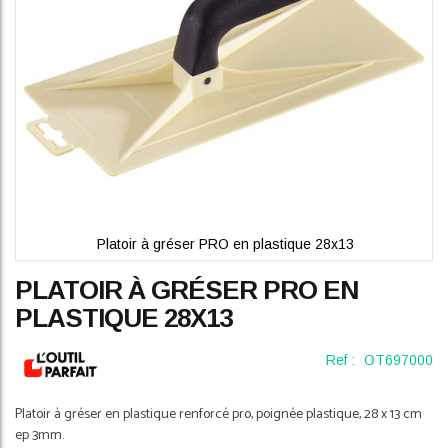
Platoir à gréser PRO en plastique 28x13
Skip
PLATOIR À GRÉSER PRO EN
to
the
PLASTIQUE 28X13
beginning
of
Ref :
OT697000
the
images
gallery
Platoir à gréser en plastique renforcé pro, poignée plastique, 28 x 13 cm
ep 3mm.