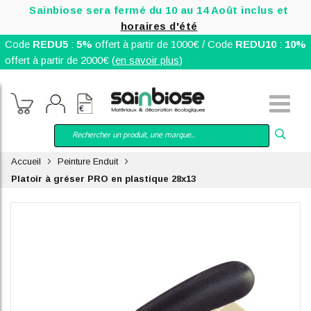
Sainbiose sera fermé du 10 au 14 Août inclus et
horaires d'été
Code
REDU5
:
5%
offert à partir de 1000€ / Code
REDU10
:
10%
offert à partir de 2000€ (
en savoir plus
)
Accueil
Peinture Enduit
Platoir à gréser PRO en plastique 28x13
Skip
to
the
end
of
the
images
gallery