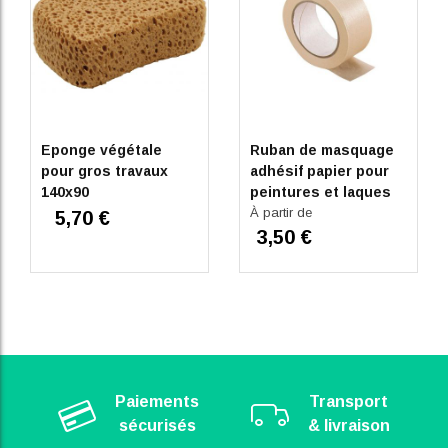
Eponge végétale
Ruban de masquage
pour gros travaux
adhésif papier pour
140x90
peintures et laques
50 m
À partir de
5,70 €
3,50 €
Paiements
Transport
sécurisés
& livraison