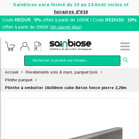
Sainbiose sera fermé du 10 au 14 Août inclus et
horaires d'été
Code
REDU5
:
5%
offert à partir de 1000€ / Code
REDU10
:
10%
offert à partir de 2000€ (
en savoir plus
)
Accueil
Revetements sols & murs, parquet bois
Plinthe parquet
Plinthe à emboîter 16x58mm cube Béton foncé pierre 2,20m
Skip
to
the
end
of
the
images