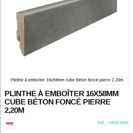
gallery
Plinthe à emboîter 16x58mm cube Béton foncé pierre 2,20m
Skip
PLINTHE À EMBOÎTER 16X58MM
to
the
CUBE BÉTON FONCÉ PIERRE
beginning
2,20M
of
the
images
Ref :
HA413900
gallery