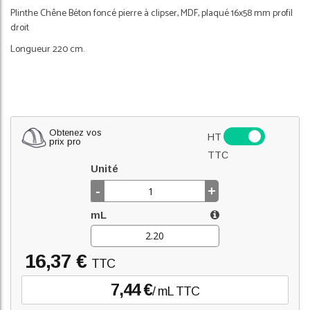
Plinthe Chêne Béton foncé pierre à clipser, MDF, plaqué 16x58 mm profil
droit
Longueur 220 cm.
Obtenez vos
HT
prix pro
TTC
Unité
-
+
mL
16,37 €
TTC
7,44 €
/ mL TTC