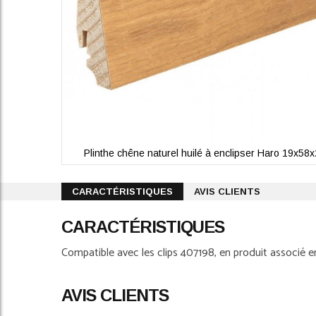
Plinthe chêne naturel huilé à enclipser Haro 19x5
Skip
to
CARACTÉRISTIQUES
AVIS CLIENTS
the
beginning
CARACTÉRISTIQUES
of
the
Compatible avec les clips 407198, en produit associé e
images
gallery
AVIS CLIENTS