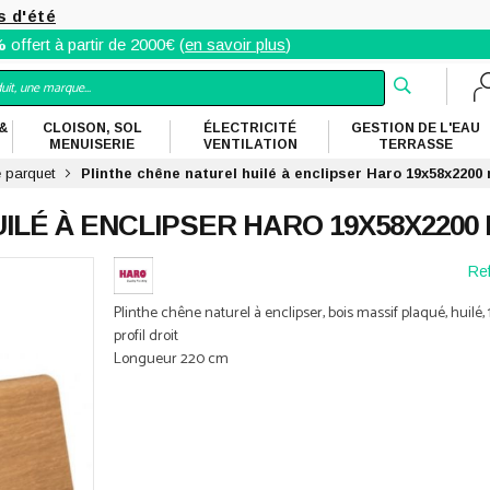
s d'été
%
offert à partir de 2000€ (
en savoir plus
)
&
CLOISON, SOL
ÉLECTRICITÉ
GESTION DE L'EAU
MENUISERIE
VENTILATION
TERRASSE
e parquet
Plinthe chêne naturel huilé à enclipser Haro 19x58x220
ILÉ À ENCLIPSER HARO 19X58X2200
Ref
Plinthe chêne naturel à enclipser, bois massif plaqué, huilé,
profil droit
Longueur 220 cm