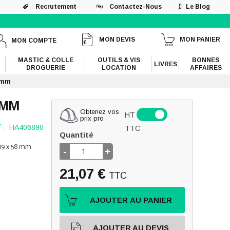
Recrutement
Contactez-Nous
Le Blog
MON DEVIS
MON PANIER
MON COMPTE
MASTIC & COLLE
OUTILS & VIS
BONNES
LIVRES
DROGUERIE
LOCATION
AFFAIRES
0 mm
 MM
Obtenez vos
HT
prix pro
 :
HA406890
TTC
Quantité
 19 x 58 mm
-
+
21,07 €
TTC
AJOUTER AU PANIER
AJOUTER AU DEVIS