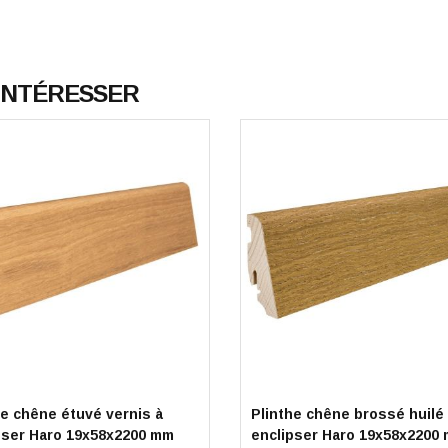
 INTÉRESSER
he chêne étuvé vernis à
Plinthe chêne brossé huilé
pser Haro 19x58x2200 mm
enclipser Haro 19x58x2200