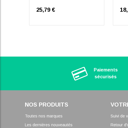
25,79 €
18
Paiements
sécurisés
NOS PRODUITS
VOTR
Toutes nos marques
Suivi de
Les dernières nouveautés
Retour d'