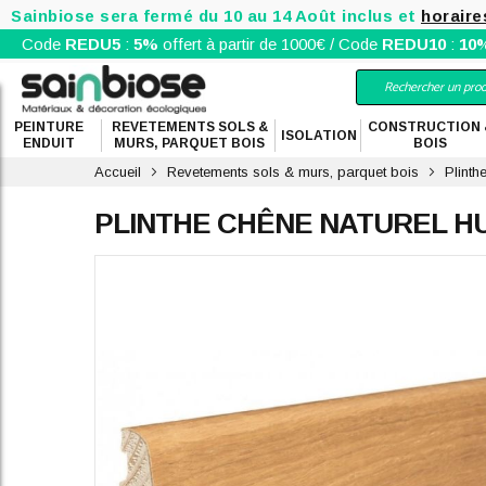
Sainbiose sera fermé du 10 au 14 Août inclus et
horaire
Code
REDU5
:
5%
offert à partir de 1000€ / Code
REDU10
:
10
PEINTURE
REVETEMENTS SOLS &
CONSTRUCTION 
ISOLATION
ENDUIT
MURS, PARQUET BOIS
BOIS
Accueil
Revetements sols & murs, parquet bois
Plinth
PLINTHE CHÊNE NATUREL HU
Skip
to
the
end
of
the
images
gallery