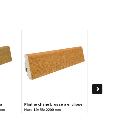
 à
Plinthe chêne brossé à enclipser
Plinthe 
 mm
Haro 19x58x2200 mm
nature