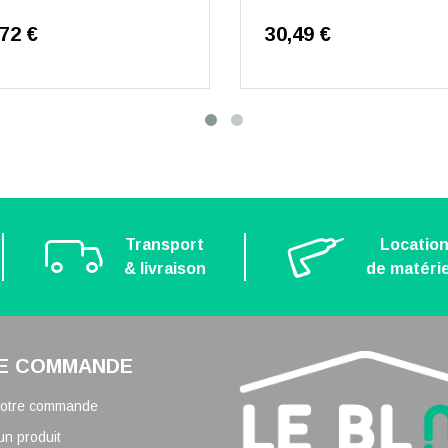
,72 €
30,49 €
Transport
Locatio
& livraison
de matérie
E COMMANDE
 votre commande
un produit