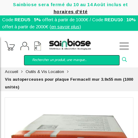
Sainbiose sera fermé du 10 au 14 Août inclus et
horaires d'été
Code
REDU5
:
5%
offert à partir de 1000€ / Code
REDU10
:
10%
offert à partir de 2000€ (
en savoir plus
)
Accueil
Outils & Vis Location
Vis autoperceuses pour plaque Fermacell mur 3.9x55 mm (1000
unités)
Skip
to
the
end
of
the
images