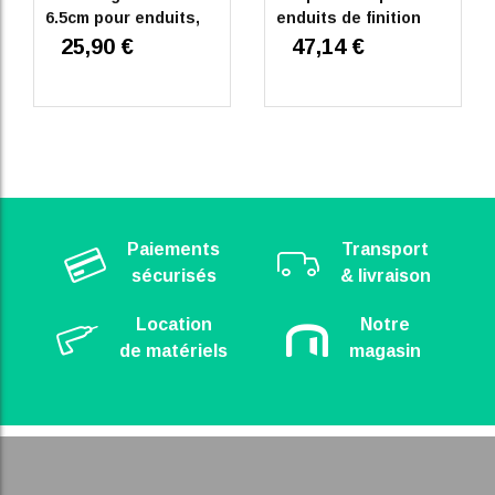
6.5cm pour enduits,
enduits de finition
platres et ciments
25,90 €
47,14 €
Paiements
Transport
sécurisés
& livraison
Location
Notre
de matériels
magasin