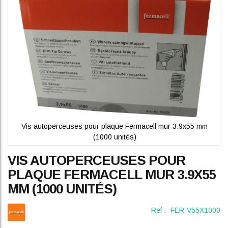
gallery
Vis autoperceuses pour plaque Fermacell mur 3.9x55 mm
(1000 unités)
Skip
VIS AUTOPERCEUSES POUR
to
the
PLAQUE FERMACELL MUR 3.9X55
beginning
MM (1000 UNITÉS)
of
the
images
Ref :
FER-V55X1000
gallery