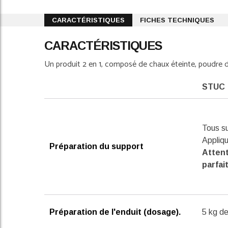
the
images
CARACTÉRISTIQUES
FICHES TECHNIQUES
gallery
CARACTÉRISTIQUES
Un produit 2 en 1, composé de chaux éteinte, poudre de 
STUC
Tous su
Appliqu
Préparation du support
Attent
parfai
Préparation de l'enduit (dosage).
5 kg de