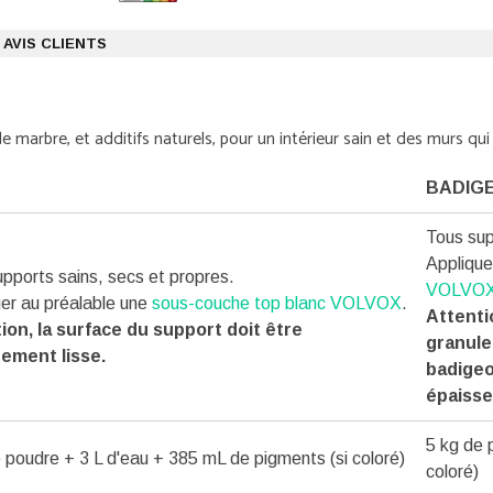
AVIS CLIENTS
marbre, et additifs naturels, pour un intérieur sain et des murs qui 
BADIG
Tous sup
Applique
pports sains, secs et propres.
VOLVO
er au préalable une
sous-couche top blanc VOLVOX
.
Attentio
ion, la surface du support doit être
granule
tement lisse.
badigeo
épaisse
5 kg de 
 poudre + 3 L d'eau + 385 mL de pigments (si coloré)
coloré)