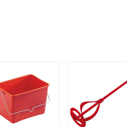
5
/
5
Basé sur
3
avis soumis à un
contrôle
Voir tous les avis sur ce site