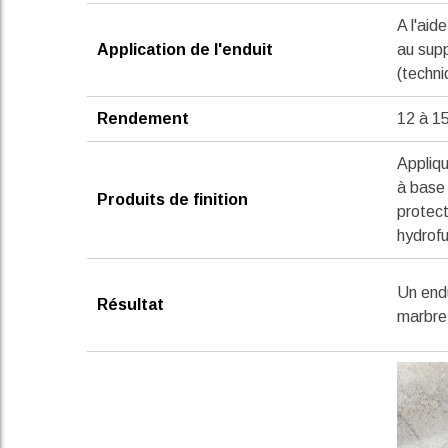
A l'aid
Application de l'enduit
au sup
(techni
Rendement
12 à 1
Appliqu
à base 
Produits de finition
protect
hydrof
Un endu
Résultat
marbre 