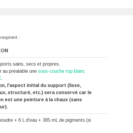
respirent :
EON
ports sains, secs et propres.
r au préalable une
sous-couche top blanc
X
.
n, l'aspect initial du support (lisse,
ux, structuré, etc.) sera conservé car le
n est une peinture à la chaux (sans
ur).
poudre + 6 L d'eau + 385 mL de pigments (si