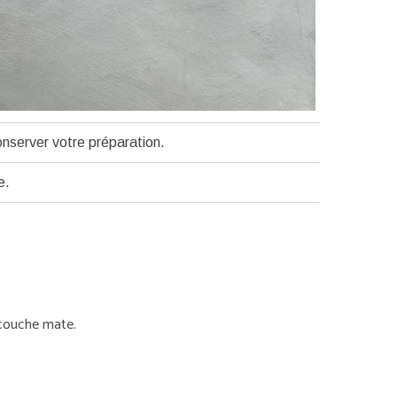
onserver votre préparation.
e.
-couche mate.