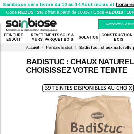
Sainbiose sera fermé du 10 au 14 Août inclus et
horaire
Code
REDU5
:
5%
offert à partir de 1000€ / Code
REDU10
:
10
PEINTURE
REVETEMENTS SOLS &
CONSTRUCTION 
ISOLATION
ENDUIT
MURS, PARQUET BOIS
BOIS
Accueil
Peinture Enduit
Badistuc : chaux naturelle 
BADISTUC : CHAUX NATUREL
CHOISISSEZ VOTRE TEINTE
Skip
to
the
end
of
the
images
gallery