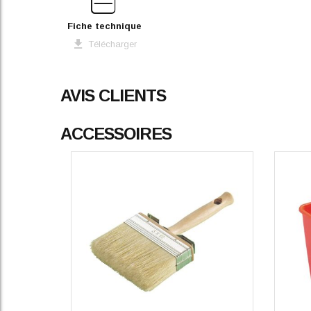
Fiche technique
Télécharger
AVIS CLIENTS
ACCESSOIRES
5
étoiles
4
étoiles
3
étoiles
2
étoiles
1
étoile