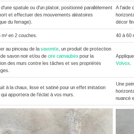
e d'une spatule ou d'un platoir, positionné parallèlement
A l'aide
port et effectuer des mouvements aléatoires
horizonta
que du ferrage).
décor fin
5 m² en 2 couches.
40 à 60 
er au pinceau de la
savonite
, un produit de protection
de savon noir et/ou de
cire carnaubex
pour la
Applique
ion des murs contre les tâches et ses propriétés
Volvox
.
uges.
Une pein
it à la chaux, lisse et satiné pour un effet imitation
horizonta
qui apportera de l'éclat à vos murs.
nuancé e