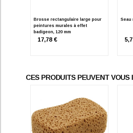
Trier les avis
Brosse rectangulaire large pour
Seau 
peintures murales à effet
badigeon, 120 mm
17,78 €
5,7
5
/
5
AVIS VÉRIFIÉ
Produit sain et facile a mettre en œuvre.
CES PRODUITS PEUVENT VOUS
Avis du
10/08/2025
, suite à une expérience du
28/07/2025
par
P
UTILE
(0)
Signaler
5
/
5
AVIS VÉRIFIÉ