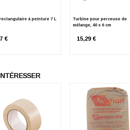
rectangulaire à peinture 7 L
Turbine pour perceuse de
mélange, 40 x 6 cm
7 €
15,29 €
 INTÉRESSER
hilippe C.