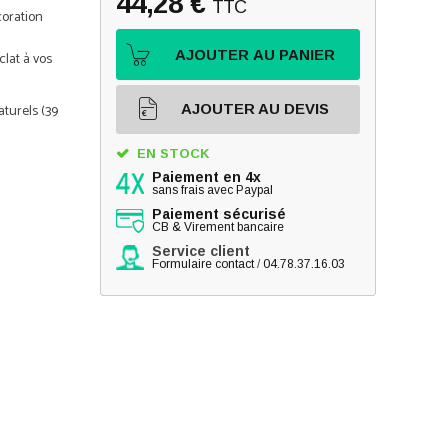
44,28 €
TTC
coration
AJOUTER AU PANIER
clat à vos
AJOUTER AU DEVIS
aturels (39
EN STOCK
Paiement en 4x
sans frais avec Paypal
Paiement sécurisé
- Choisissez
CB & Virement bancaire
Service client
Formulaire contact
/
04.78.37.16.03