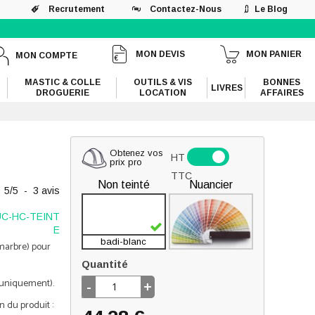
Recrutement
Contactez-Nous
Le Blog
MON DEVIS
MON PANIER
MON COMPTE
MASTIC & COLLE
OUTILS & VIS
BONNES
LIVRES
DROGUERIE
LOCATION
AFFAIRES
Obtenez vos
HT
prix pro
TTC
Non teinté
Nuancier
5
/
5
-
3
avis
UC-HC-TEINT
E
badi-blanc
marbre) pour
Quantité
n uniquement).
-
+
n du produit :