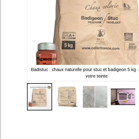
- Choisissez
Badistuc : chaux naturelle pour stuc et badigeon 5 kg 
votre teinte
Skip
to
the
beginning
of