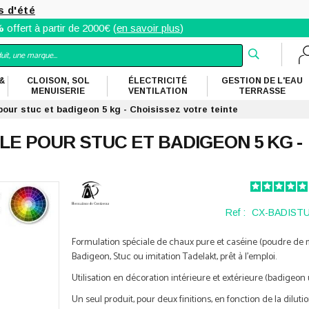
s d'été
%
offert à partir de 2000€ (
en savoir plus
)
&
CLOISON, SOL
ÉLECTRICITÉ
GESTION DE L'EAU
MENUISERIE
VENTILATION
TERRASSE
pour stuc et badigeon 5 kg - Choisissez votre teinte
LE POUR STUC ET BADIGEON 5 KG -
Ref :
CX-BADIST
Formulation spéciale de chaux pure et caséine (poudre de 
Badigeon, Stuc ou imitation Tadelakt, prêt à l'emploi.
Utilisation en décoration intérieure et extérieure (badigeo
Un seul produit, pour deux finitions, en fonction de la dilutio