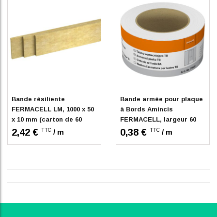
Indisponible
En stock
Bande résiliente
Bande armée pour plaque
FERMACELL LM, 1000 x 50
à Bords Amincis
x 10 mm (carton de 60
FERMACELL, largeur 60
unités)
mm, L. 45 m
2,42 €
0,38 €
TTC
TTC
/ m
/ m