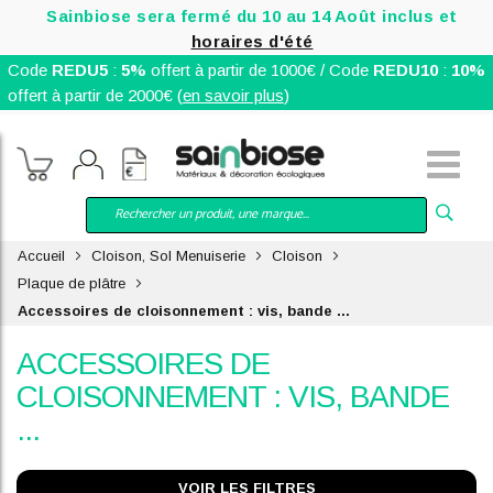
Sainbiose sera fermé du 10 au 14 Août inclus et
horaires d'été
Code
REDU5
:
5%
offert à partir de 1000€ / Code
REDU10
:
10%
offert à partir de 2000€ (
en savoir plus
)
Accueil
Cloison, Sol Menuiserie
Cloison
Plaque de plâtre
Accessoires de cloisonnement : vis, bande ...
ACCESSOIRES DE
CLOISONNEMENT : VIS, BANDE
...
VOIR LES FILTRES