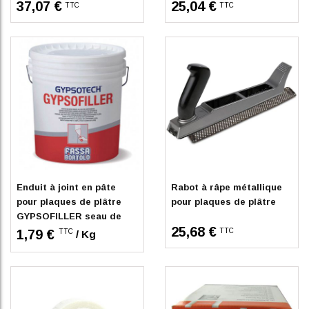
37,07 €
25,04 €
TTC
TTC
Indisponible
En stock
Enduit à joint en pâte
Rabot à râpe métallique
pour plaques de plâtre
pour plaques de plâtre
GYPSOFILLER seau de
25,68 €
25kg
1,79 €
TTC
TTC
/ Kg