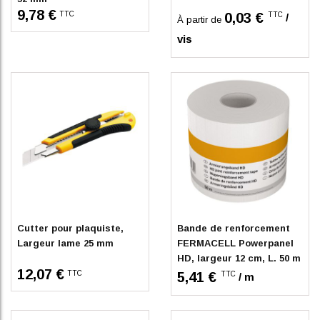
9,78 €
TTC
0,03 €
TTC
/
À partir de
vis
En stock
Indisponible
Cutter pour plaquiste,
Bande de renforcement
Largeur lame 25 mm
FERMACELL Powerpanel
HD, largeur 12 cm, L. 50 m
12,07 €
TTC
5,41 €
TTC
/ m