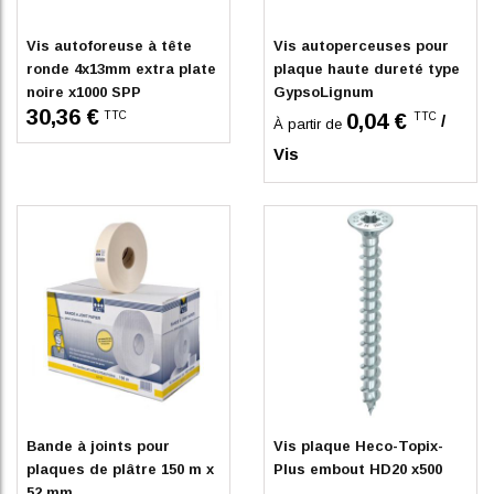
Vis autoforeuse à tête
Vis autoperceuses pour
ronde 4x13mm extra plate
plaque haute dureté type
noire x1000 SPP
GypsoLignum
30,36 €
TTC
0,04 €
TTC
/
À partir de
Vis
En stock
En stock
Bande à joints pour
Vis plaque Heco-Topix-
plaques de plâtre 150 m x
Plus embout HD20 x500
52 mm