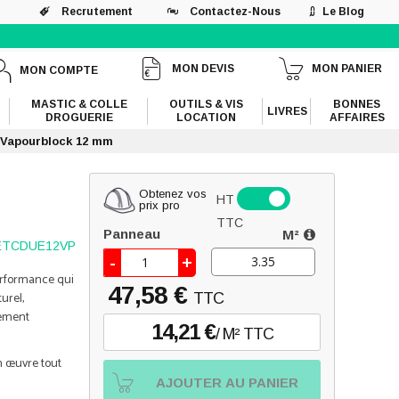
Recrutement
Contactez-Nous
Le Blog
MON DEVIS
MON PANIER
MON COMPTE
MASTIC & COLLE
OUTILS & VIS
BONNES
LIVRES
DROGUERIE
LOCATION
AFFAIRES
s Vapourblock 12 mm
Obtenez vos
HT
prix pro
TTC
Panneau
M²
ETCDUE12VP
-
+
erformance qui
47,58 €
urel,
TTC
alement
14,21 €
/ M² TTC
en œuvre tout
AJOUTER AU PANIER