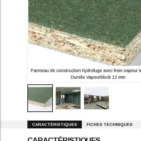
tégré Unilin
Panneau de construction hydrofuge avec frein-vapeur in
Durelis Vapourblock 12 mm
Skip
to
CARACTÉRISTIQUES
FICHES TECHNIQUES
the
beginning
CARACTÉRISTIQUES
of