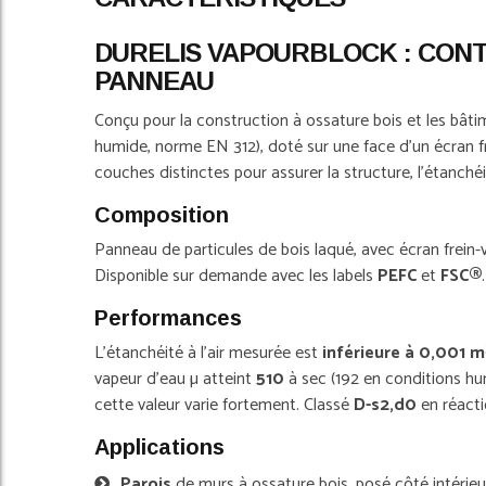
the
images
DURELIS VAPOURBLOCK : CONT
gallery
PANNEAU
Conçu pour la construction à ossature bois et les bâti
humide, norme EN 312), doté sur une face d'un écran fre
couches distinctes pour assurer la structure, l'étanchéité
Composition
Panneau de particules de bois laqué, avec écran frein-
Disponible sur demande avec les labels
PEFC
et
FSC®
.
Performances
L'étanchéité à l'air mesurée est
inférieure à 0,001 
vapeur d'eau µ atteint
510
à sec (192 en conditions hu
cette valeur varie fortement. Classé
D-s2,d0
en réacti
Applications
Parois
de murs à ossature bois, posé côté intérieu