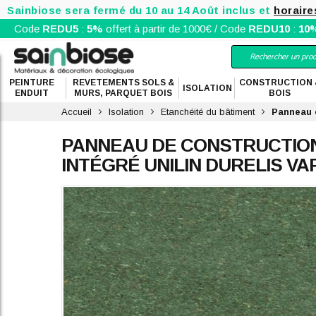
Sainbiose sera fermé du 10 au 14 Août inclus et
horaire
Code
REDU5
:
5%
offert à partir de 1000€ / Code
REDU10
:
10
PEINTURE
REVETEMENTS SOLS &
CONSTRUCTION 
ISOLATION
ENDUIT
MURS, PARQUET BOIS
BOIS
Accueil
Isolation
Etanchéité du bâtiment
Panneau d
PANNEAU DE CONSTRUCTION
INTÉGRÉ UNILIN DURELIS V
Skip
to
the
end
of
the
images
gallery