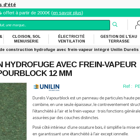
s d'été
%
offert à partir de 2000€ (
en savoir plus
)
&
CLOISON, SOL
ÉLECTRICITÉ
GESTION DE L'EAU
MENUISERIE
VENTILATION
TERRASSE
e construction hydrofuge avec frein-vapeur intégré Unilin Dureli
 HYDROFUGE AVEC FREIN-VAPEUR
APOURBLOCK 12 MM
Ref :
P
Durelis Vapourblock est un panneau de particules haute p
combine, en une seule épaisseur, le contreventement struct
l'étanchéité à l'air et le frein-vapeur : trois fonctions génér
assurées par des couches distinctes.
Posé côté intérieur d'une ossature bois, il simplifie la mise 
en garantissant une étanchéité à l'air except ionnelle.