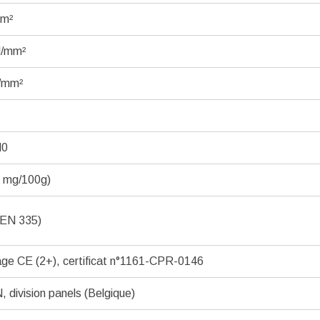
mm²
N/mm²
/mm²
d0
8 mg/100g)
(EN 335)
ge CE (2+), certificat n°1161-CPR-0146
 division panels (Belgique)