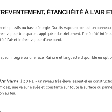
REVENTEMENT, ÉTANCHÉITÉ À L'AIR ET
ments passifs ou basse énergie, Durelis Vapourblock est un panneau 
in-vapeur transparent appliqué industriellement. Posé côté intérieur 
 à l'air et le frein-vapeur d'une paroi.
vapeur intégré sur une face. Rainure et languette disponible en opt
m³/m²/h/Pa
(à 50 Pa) – un niveau très élevé, essentiel en constructio
mides), une valeur élevée et constante sur toute la surface du pann
on au feu.
r