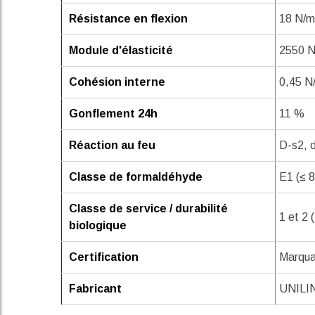
Résistance en flexion
18 N/
Module d'élasticité
2550 
Cohésion interne
0,45 N
Gonflement 24h
11 %
Réaction au feu
D-s2, 
Classe de formaldéhyde
E1 (≤ 
Classe de service / durabilité
1 et 2 
biologique
Certification
Marqua
Fabricant
UNILIN,