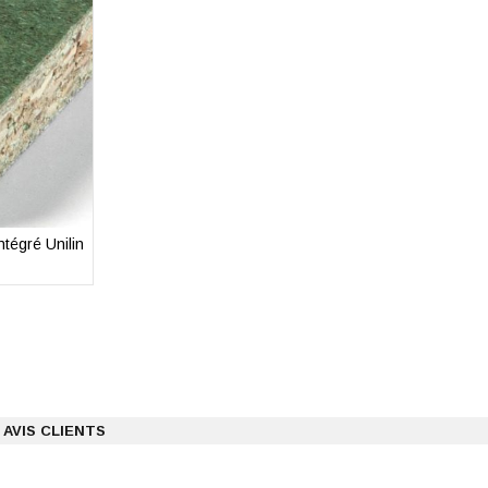
tégré Unilin
Panneau de construction hydrofuge avec frein-vapeur i
Durelis Vapourblock 12 mm
AVIS CLIENTS