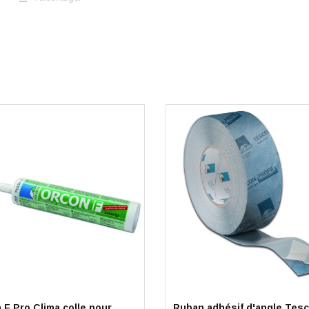
 F Pro Clima colle pour
Ruban adhésif d'angle Tes