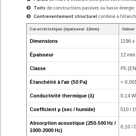
Toits
de constructions passives ou basse énergie
Contreventement structurel
combiné à l'étanchéi
Caractéristique (épaisseur 12mm)
Valeur
Dimensions
1196 x
Épaisseur
12 mm 
Classe
P5 (EN
Étanchéité à l'air (50 Pa)
< 0,00
Conductivité thermique (λ)
0,14 W
Coefficient µ (sec / humide)
510 / 
Absorption acoustique (250-500 Hz /
0,10 / 
1000-2000 Hz)