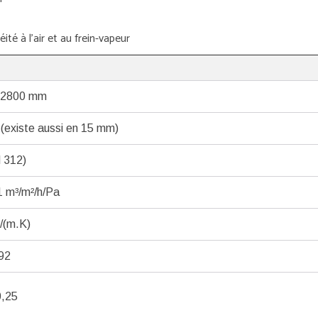
té à l'air et au frein-vapeur
 2800 mm
(existe aussi en 15 mm)
 312)
1 m³/m²/h/Pa
/(m.K)
192
0,25