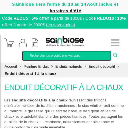
Sainbiose sera fermé du 10 au 14 Août inclus et
horaires d'été
Code
REDU5
:
5%
offert à partir de 1000€ / Code
REDU10
:
10%
offert à partir de 2000€ (
en savoir plus
)
Accueil
Peinture Enduit
Enduits naturels
Enduit décoratif
Enduit décoratif à la chaux
ENDUIT DÉCORATIF À LA CHAUX
Les
enduits décoratifs à la chaux
réunissent des finitions
minérales héritées de traditions anciennes : le stuc vénitien poli comme
du marbre, le grassello qui lui sert de base, le badigeon en lait de
chaux et le tadelakt étanche des pièces humides. Toutes partagent les
qualités de la chaux — respirante, naturellement assainissante et
d'une profondeur de teinte inimitable.