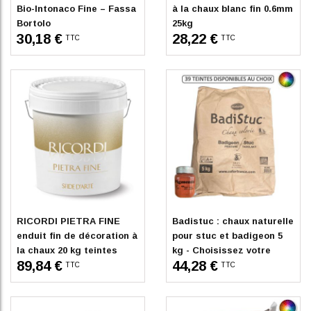
Bio-Intonaco Fine – Fassa
à la chaux blanc fin 0.6mm
Bortolo
25kg
30,18 €
28,22 €
TTC
TTC
En stock
En stock
RICORDI PIETRA FINE
Badistuc : chaux naturelle
enduit fin de décoration à
pour stuc et badigeon 5
la chaux 20 kg teintes
kg - Choisissez votre
89,84 €
44,28 €
machine
teinte
TTC
TTC