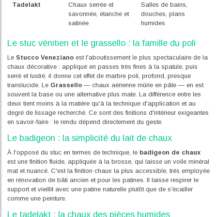
Tadelakt
Chaux serrée et
Salles de bains,
savonnée, étanche et
douches, plans
satinée
humides
Le stuc vénitien et le grassello : la famille du poli
Le
Stucco Veneziano
est l'aboutissement le plus spectaculaire de la
chaux décorative : appliqué en passes très fines à la spatule, puis
serré et lustré, il donne cet effet de marbre poli, profond, presque
translucide. Le
Grassello
— chaux aérienne mûrie en pâte — en est
souvent la base ou une alternative plus mate. La différence entre les
deux tient moins à la matière qu'à la technique d'application et au
degré de lissage recherché. Ce sont des finitions d'intérieur exigeantes
en savoir-faire : le rendu dépend directement du geste.
Le badigeon : la simplicité du lait de chaux
À l'opposé du stuc en termes de technique, le
badigeon de chaux
est une finition fluide, appliquée à la brosse, qui laisse un voile minéral
mat et nuancé. C'est la finition chaux la plus accessible, très employée
en rénovation de bâti ancien et pour les patines. Il laisse respirer le
support et vieillit avec une patine naturelle plutôt que de s'écailler
comme une peinture.
Le tadelakt : la chaux des pièces humides