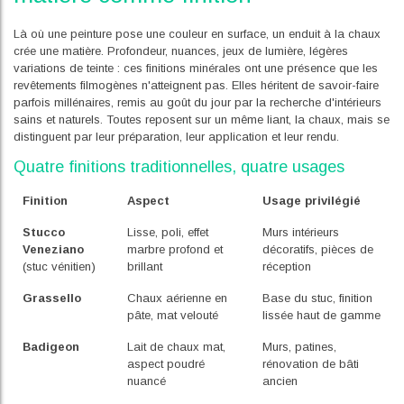
Là où une peinture pose une couleur en surface, un enduit à la chaux
crée une matière. Profondeur, nuances, jeux de lumière, légères
variations de teinte : ces finitions minérales ont une présence que les
revêtements filmogènes n'atteignent pas. Elles héritent de savoir-faire
parfois millénaires, remis au goût du jour par la recherche d'intérieurs
sains et naturels. Toutes reposent sur un même liant, la chaux, mais se
distinguent par leur préparation, leur application et leur rendu.
Quatre finitions traditionnelles, quatre usages
Finition
Aspect
Usage privilégié
Stucco
Lisse, poli, effet
Murs intérieurs
Veneziano
marbre profond et
décoratifs, pièces de
(stuc vénitien)
brillant
réception
Grassello
Chaux aérienne en
Base du stuc, finition
pâte, mat velouté
lissée haut de gamme
Badigeon
Lait de chaux mat,
Murs, patines,
aspect poudré
rénovation de bâti
nuancé
ancien