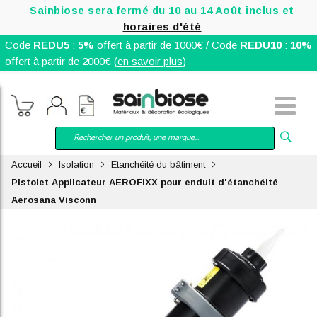
Sainbiose sera fermé du 10 au 14 Août inclus et
horaires d'été
Code
REDU5
:
5%
offert à partir de 1000€ / Code
REDU10
:
10%
offert à partir de 2000€ (
en savoir plus
)
Accueil
Isolation
Etanchéité du bâtiment
Pistolet Applicateur AEROFIXX pour enduit d'étanchéité
Aerosana Visconn
Skip
to
the
end
of
the
images