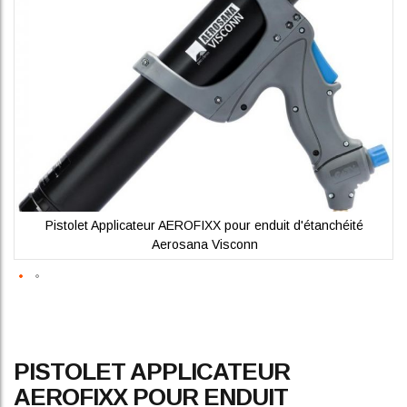
gallery
Pistolet Applicateur AEROFIXX pour enduit d'étanchéité
Aerosana Visconn
Skip
PISTOLET APPLICATEUR
to
the
AEROFIXX POUR ENDUIT
beginning