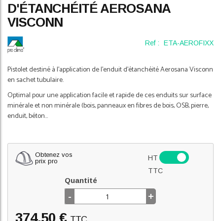
D'ÉTANCHÉITÉ AEROSANA
of
the
VISCONN
images
gallery
Ref :
ETA-AEROFIXX
Pistolet destiné à l'application de l'enduit d'étanchéité Aerosana Visconn
en sachet tubulaire.
Optimal pour une application facile et rapide de ces enduits sur surface
minérale et non minérale (bois, panneaux en fibres de bois, OSB, pierre,
enduit, béton...
Obtenez vos
HT
prix pro
TTC
Quantité
-
+
374,50 €
TTC