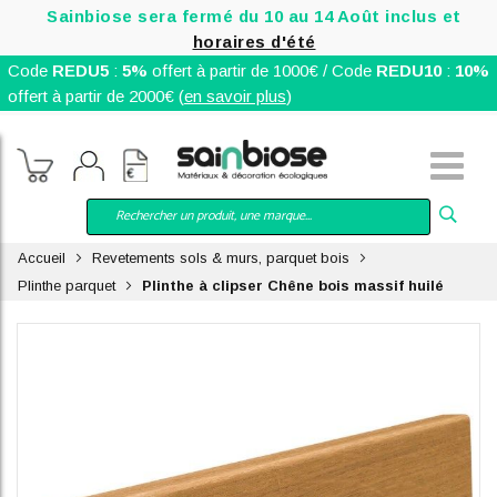
Sainbiose sera fermé du 10 au 14 Août inclus et
horaires d'été
Code
REDU5
:
5%
offert à partir de 1000€ / Code
REDU10
:
10%
offert à partir de 2000€ (
en savoir plus
)
Accueil
Revetements sols & murs, parquet bois
Plinthe parquet
Plinthe à clipser Chêne bois massif huilé
Skip
to
the
end
of
the
images
gallery