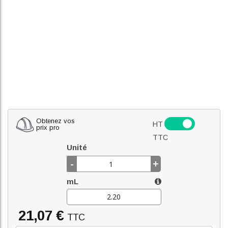
Obtenez vos
HT
prix pro
TTC
Unité
-
+
mL
21,07 €
TTC