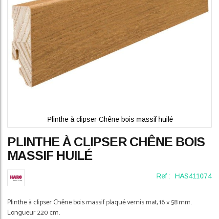
Plinthe à clipser Chêne bois massif huilé
Skip
PLINTHE À CLIPSER CHÊNE BOIS
to
the
MASSIF HUILÉ
beginning
of
Ref :
HAS411074
the
images
gallery
Plinthe à clipser Chêne bois massif plaqué vernis mat, 16 × 58 mm.
Longueur 220 cm.