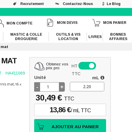
Recrutement
Contactez-Nous
Le Blog
MON DEVIS
MON PANIER
MON COMPTE
MASTIC & COLLE
OUTILS & VIS
BONNES
LIVRES
DROGUERIE
LOCATION
AFFAIRES
s mat
 MAT
Obtenez vos
HT
prix pro
 :
HA411069
TTC
Unité
mL
nis mat, 16 ×
-
+
30,49 €
TTC
13,86 €
/ mL TTC
AJOUTER AU PANIER