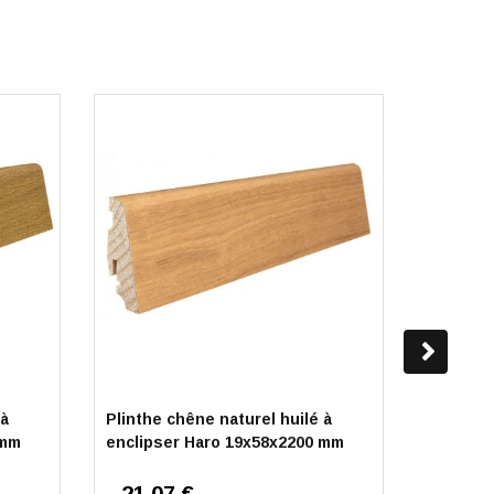
 à
Plinthe chêne naturel huilé à
Plinthe
 mm
enclipser Haro 19x58x2200 mm
Haro 19