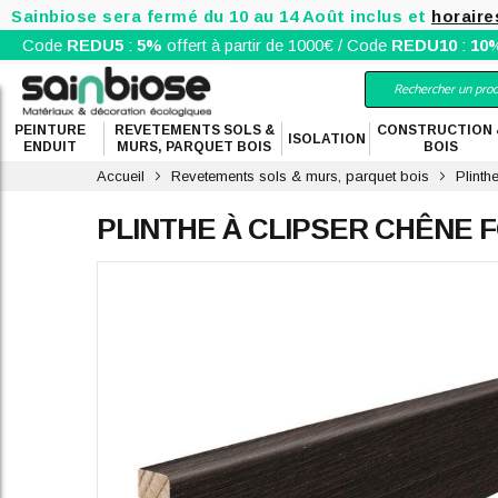
Sainbiose sera fermé du 10 au 14 Août inclus et
horaire
Code
REDU5
:
5%
offert à partir de 1000€ / Code
REDU10
:
10
PEINTURE
REVETEMENTS SOLS &
CONSTRUCTION 
ISOLATION
ENDUIT
MURS, PARQUET BOIS
BOIS
Accueil
Revetements sols & murs, parquet bois
Plinth
PLINTHE À CLIPSER CHÊNE 
Skip
to
the
end
of
the
images
gallery