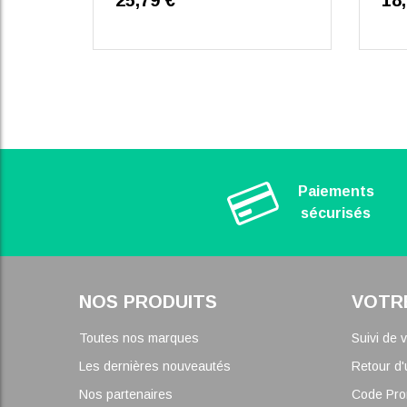
25,79 €
18
Paiements
sécurisés
NOS PRODUITS
VOTR
Toutes nos marques
Suivi de
Les dernières nouveautés
Retour d'
Nos partenaires
Code Pr