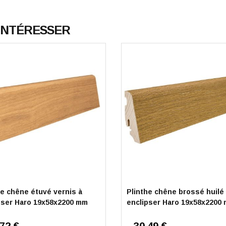
 INTÉRESSER
he chêne étuvé vernis à
Plinthe chêne brossé huilé
pser Haro 19x58x2200 mm
enclipser Haro 19x58x2200