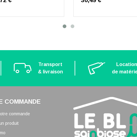
,72 €
30,49 €
Transport
Locatio
& livraison
de matérie
E COMMANDE
 votre commande
un produit
omo