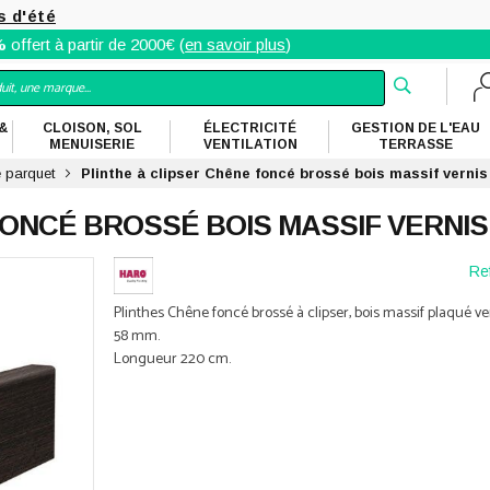
s d'été
%
offert à partir de 2000€ (
en savoir plus
)
&
CLOISON, SOL
ÉLECTRICITÉ
GESTION DE L'EAU
MENUISERIE
VENTILATION
TERRASSE
e parquet
Plinthe à clipser Chêne foncé brossé bois massif verni
FONCÉ BROSSÉ BOIS MASSIF VERNIS
Ref
Plinthes Chêne foncé brossé à clipser, bois massif plaqué ver
58 mm.
Longueur 220 cm.