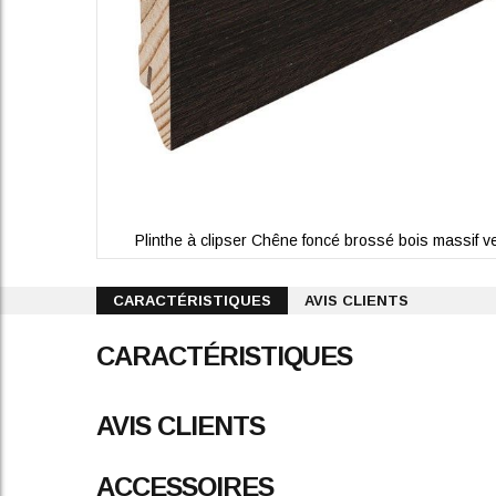
Plinthe à clipser Chêne foncé brossé bois massif v
Skip
to
CARACTÉRISTIQUES
AVIS CLIENTS
the
beginning
CARACTÉRISTIQUES
of
the
images
gallery
AVIS CLIENTS
ACCESSOIRES