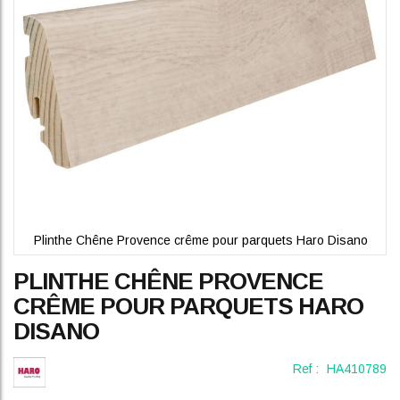
gallery
Plinthe Chêne Provence crême pour parquets Haro Disano
Skip
PLINTHE CHÊNE PROVENCE
to
the
CRÊME POUR PARQUETS HARO
beginning
DISANO
of
the
images
Ref :
HA410789
gallery