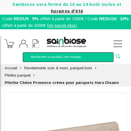
Sainbiose sera fermé du 10 au 14 Août inclus et
horaires d'été
Code
REDU5
:
5%
offert à partir de 1000€ / Code
REDU10
:
10%
offert à partir de 2000€ (
en savoir plus
)
Accueil
Revetements sols & murs, parquet bois
Plinthe parquet
Plinthe Chêne Provence crême pour parquets Haro Disano
Skip
to
the
end
of
the
images